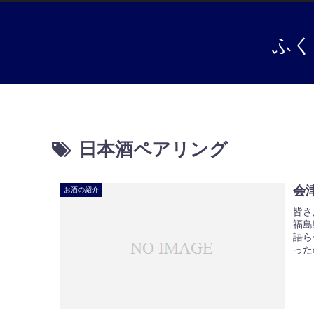
ふく
日本酒ペアリング
会
お酒の紹介
皆さ
福島
語ら
った